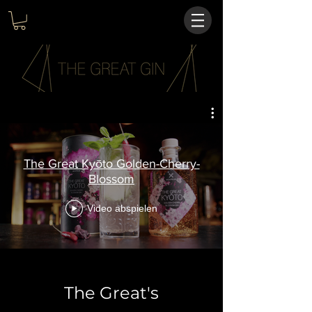
The Great Kyōto Golden-Cherry-
Blossom
Video abspielen
The Great's