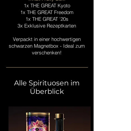
1x THE GREAT Kyoto
1x THE GREAT Freedom
1x THE GREAT '20s
3x Exklusive Rezeptkarten
Verpackt in einer hochwertigen
schwarzen Magnetbox - Ideal zum
verschenken!
Alle Spirituosen im
Überblick