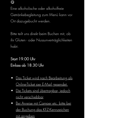
😋
Eine alkoholische oder alkoholfreie
Getränkebegleitung zum Menü kann vor
Ort dazugebucht werden.
Bitte teilt uns direkt beim Buchen mit, ob
ihr Gluten - oder Nussunverträglichkeiten
habt.
Start 19.00 Uhr
Einlass ab 18.30 Uhr
Das Ticket wird nach Bearbeitung als
Online-Ticket per E-Mail gesendet.
Die Tickets sind übertragbar, jedoch
nicht verschiebbar
Bei Anreise mit Camper etc. bitte bei
der Buchung das KFZ-Kennzeichen
mit angeben