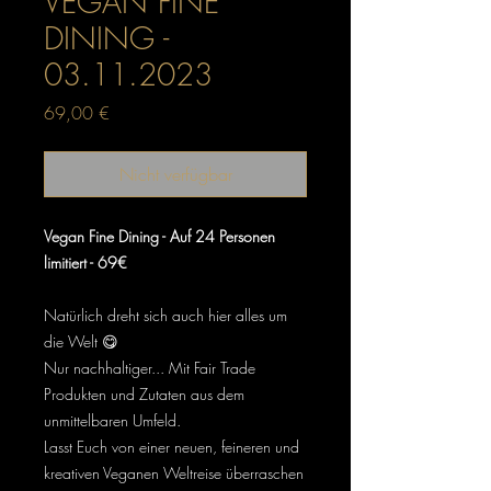
VEGAN FINE
DINING -
03.11.2023
Preis
69,00 €
Nicht verfügbar
Vegan Fine Dining - Auf 24 Personen
limitiert - 69€
Natürlich dreht sich auch hier alles um
die Welt 😋
Nur nachhaltiger... Mit Fair Trade
Produkten und Zutaten aus dem
unmittelbaren Umfeld.
Lasst Euch von einer neuen, feineren und
kreativen Veganen Weltreise überraschen