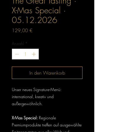
The Great Tasting ·
X-Mas Special ·
05.12.2026
Preis
129,00 €
Anzahl
*
In den Warenkorb
Unser neues Signature-Menü:
international, kreativ und
außergewöhnlich.
X-Mas Special:
Regionale
Premiumprodukte treffen auf ausgewählte
Spitzenzutaten aus aller Welt und