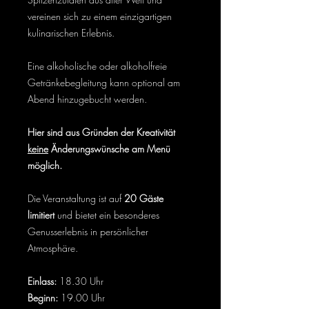
vereinen sich zu einem einzigartigen
kulinarischen Erlebnis.
Eine alkoholische oder alkoholfreie
Getränkebegleitung kann optional am
Abend hinzugebucht werden.
Hier sind aus Gründen der Kreativität
keine
Änderungswünsche am Menü
möglich.
Die Veranstaltung ist auf
20 Gäste
limitiert
und bietet ein besonderes
Genusserlebnis in persönlicher
Atmosphäre.
Einlass:
18.30 Uhr
Beginn:
19.00 Uhr