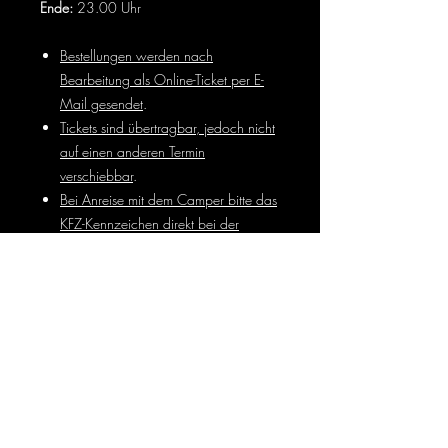
Ende:
23.00 Uhr
Bestellungen werden nach
Bearbeitung als Online-Ticket per E-
Mail gesendet
.
Tickets sind übertragbar, jedoch nicht
auf einen anderen Termin
verschiebbar
.
Bei Anreise mit dem Camper bitte das
KFZ-Kennzeichen direkt bei der
Buchung angeben
.
Veranstaltungsort: Palma Haus | Parkstr. 2
| 86462 Langweid-Foret
Allergene
Hier sind aus Gründen der Kreativität
keine
Änderungswünsche am Menü