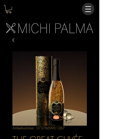
Artikelnummer: 0737669951267