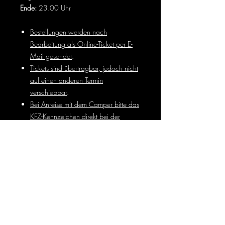
Ende:
23.00 Uhr
Bestellungen werden nach
Bearbeitung als Online-Ticket per E-
Mail gesendet
.
Tickets sind übertragbar, jedoch nicht
auf einen anderen Termin
verschiebbar
.
Bei Anreise mit dem Camper bitte das
KFZ-Kennzeichen direkt bei der
Buchung angeben
.
Veranstaltungsort: Palma Haus | Parkstr. 2
| 86462 Langweid-Foret
Allergene
Vegetarische Optionen, Rücksicht auf