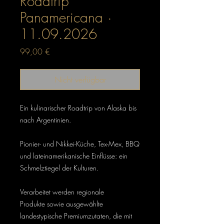
Roadtrip
Panamericana ·
11.09.2026
Preis
99,00 €
Nicht verfügbar
Ein kulinarischer Roadtrip von Alaska bis
nach Argentinien.
Pionier- und Nikkei-Küche, Tex-Mex, BBQ
und lateinamerikanische Einflüsse: ein
Schmelztiegel der Kulturen.
Verarbeitet werden regionale
Produkte sowie ausgewählte
landestypische Premiumzutaten, die mit