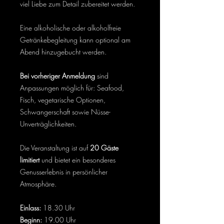
viel Liebe zum Detail zubereitet werden.
Eine alkoholische oder alkoholfreie
Getränkebegleitung kann optional am
Abend hinzugebucht werden.
Bei vorheriger Anmeldung
sind
Anpassungen möglich für: Seafood,
Fisch, vegetarische Optionen,
Schwangerschaft sowie Nüsse-
Unverträglichkeiten.
Die Veranstaltung ist auf
20 Gäste
limitiert
und bietet ein besonderes
Genusserlebnis in persönlicher
Atmosphäre.
Einlass:
18.30 Uhr
Beginn:
19.00 Uhr