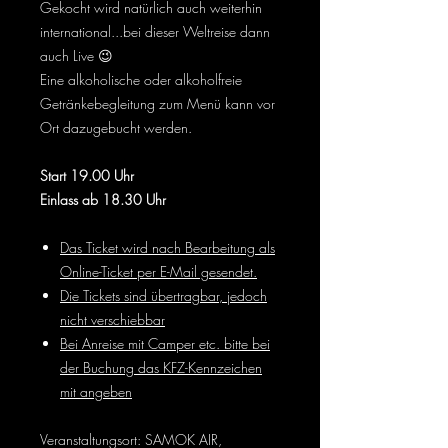
Gekocht wird natürlich auch weiterhin
international...bei dieser Weltreise dann
auch Live 😉
Eine alkoholische oder alkoholfreie
Getränkebegleitung zum Menü kann vor
Ort dazugebucht werden.
Start 19.00 Uhr
Einlass ab 18.30 Uhr
Das Ticket wird nach Bearbeitung als
Online-Ticket per E-Mail gesendet.
Die Tickets sind übertragbar, jedoch
nicht verschiebbar
Bei Anreise mit Camper etc. bitte bei
der Buchung das KFZ-Kennzeichen
mit angeben
Veranstaltungsort: SAMOK AIR,