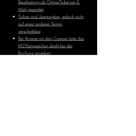
Bearbeitung als Online-Ticket per E-
Mail gesendet
.
Tickets sind übertragbar, jedoch nicht
auf einen anderen Termin
verschiebbar
.
Bei Anreise mit dem Camper bitte das
KFZ-Kennzeichen direkt bei der
Buchung angeben
.
Veranstaltungsort: Palma Haus | Parkstr. 2
| 86462 Langweid-Foret
Allergene
Rücksicht auf Schwangerschaft sowie
Nussallergien können berücksichtigt
werden. Bitte bei der Buchung
entsprechend angeben.