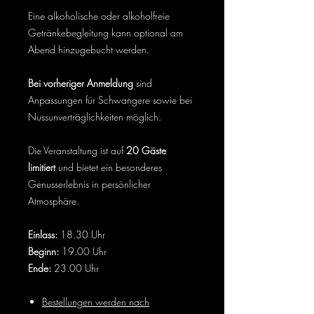
Eine alkoholische oder alkoholfreie
Getränkebegleitung kann optional am
Abend hinzugebucht werden.
Bei vorheriger Anmeldung
sind
Anpassungen für Schwangere sowie bei
Nussunverträglichkeiten möglich.
Die Veranstaltung ist auf
20 Gäste
limitiert
und bietet ein besonderes
Genusserlebnis in persönlicher
Atmosphäre.
Einlass:
18.30 Uhr
Beginn:
19.00 Uhr
Ende:
23.00 Uhr
Bestellungen werden nach