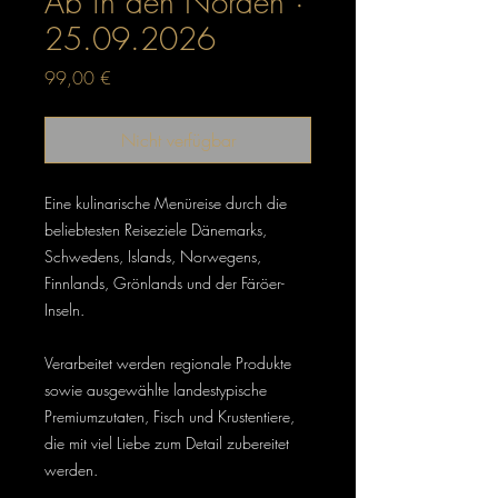
Ab in den Norden ·
25.09.2026
Preis
99,00 €
Nicht verfügbar
Eine kulinarische Menüreise durch die
beliebtesten Reiseziele Dänemarks,
Schwedens, Islands, Norwegens,
Finnlands, Grönlands und der Färöer-
Inseln.
Verarbeitet werden regionale Produkte
sowie ausgewählte landestypische
Premiumzutaten, Fisch und Krustentiere,
die mit viel Liebe zum Detail zubereitet
werden.