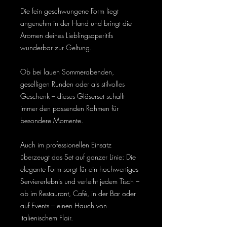
Die fein geschwungene Form liegt
angenehm in der Hand und bringt die
Aromen deines Lieblingsaperitifs
wunderbar zur Geltung.
Ob bei lauen Sommerabenden,
geselligen Runden oder als stilvolles
Geschenk – dieses Gläserset schafft
immer den passenden Rahmen für
besondere Momente.
Auch im professionellen Einsatz
überzeugt das Set auf ganzer Linie: Die
elegante Form sorgt für ein hochwertiges
Serviererlebnis und verleiht jedem Tisch –
ob im Restaurant, Café, in der Bar oder
auf Events – einen Hauch von
italienischem Flair.