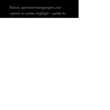
Robust, spülmaschinengeeignet und
optisch ein echtes Highlight – perfekt für
Gastgeber:innen und Gastro-Profis mit
Sinn für Stil und Qualität.
Versandkostenfrei innerhalb Deutschlands
ab 49 € Bestellwert
Trag dich in unseren Newsletter ein…
Jetzt abonnieren
Datenschutz
Widerruf