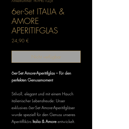
Artikelnummer: FK-FPRL-10ZJX
6er-Set ITALIA &
AMORE
APERITIFGLAS
Preis
24,90 €
Nicht verfügbar
6er-Set Amore-Aperitifglas – Für den
perfekten Genussmoment
Stilvoll, elegant und mit einem Hauch
italienischer Lebensfreude: Unser
exklusives 6er-Set Amore-Aperitifgläser
wurde speziell für den Genuss unseres
Aperitiflikörs
Italia & Amore
entwickelt.