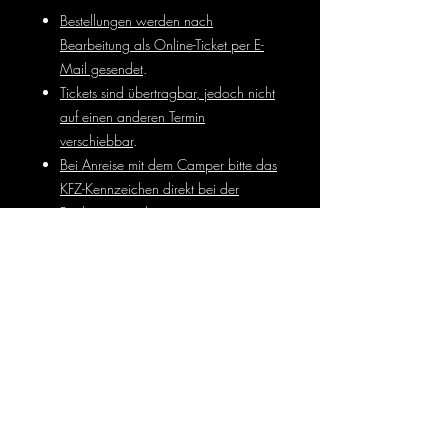
Bestellungen werden nach
Bearbeitung als Online-Ticket per E-
Mail gesendet
.
Tickets sind übertragbar, jedoch nicht
auf einen anderen Termin
verschiebbar
.
Bei Anreise mit dem Camper bitte das
KFZ-Kennzeichen direkt bei der
Buchung angeben
.
Veranstaltungsort: Palma Haus | Parkstr. 2
| 86462 Langweid-Foret
Allergene
Vegetarische Optionen, Rücksicht auf
Schwangerschaft sowie Nussallergien
können berücksichtigt werden. Bitte bei