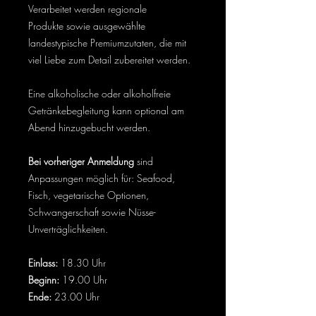
Verarbeitet werden regionale
Produkte sowie ausgewählte
landestypische Premiumzutaten, die mit
viel Liebe zum Detail zubereitet werden.
Eine alkoholische oder alkoholfreie
Getränkebegleitung kann optional am
Abend hinzugebucht werden.
Bei vorheriger Anmeldung
sind
Anpassungen möglich für: Seafood,
Fisch, vegetarische Optionen,
Schwangerschaft sowie Nüsse-
Unverträglichkeiten.
Einlass:
18.30 Uhr
Beginn:
19.00 Uhr
Ende:
23.00 Uhr