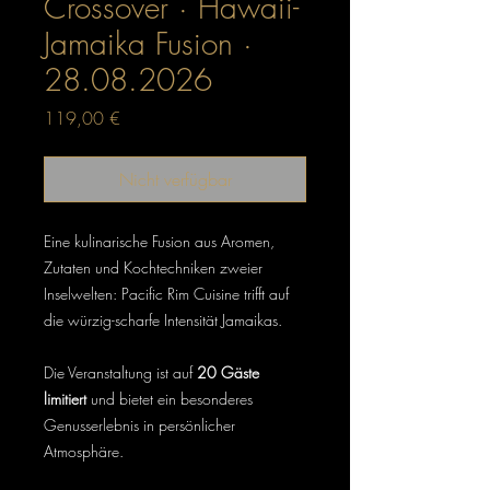
Crossover · Hawaii-
Jamaika Fusion ·
28.08.2026
Preis
119,00 €
Nicht verfügbar
Eine kulinarische Fusion aus Aromen,
Zutaten und Kochtechniken zweier
Inselwelten: Pacific Rim Cuisine trifft auf
die würzig-scharfe Intensität Jamaikas.
Die Veranstaltung ist auf
20 Gäste
limitiert
und bietet ein besonderes
Genusserlebnis in persönlicher
Atmosphäre.